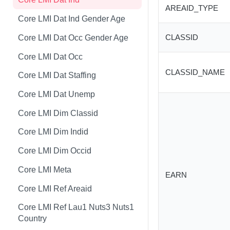
AREAID_TYPE
Core LMI Dat Wf Demog
Core LMI Detailed Meta
Core LMI Dat Ind Gender Age
Core LMI Ref Csd Cd Prov
Core LMI Detailed Ref Areaid
CLASSID
Core LMI Dat Occ Gender Age
Core LMI Ref Csd Cma
Core LMI Dat Occ
CLASSID_NAME
Core LMI Dat Staffing
Core LMI Dat Unemp
Core LMI Dim Classid
Core LMI Dim Indid
Core LMI Dim Occid
Core LMI Meta
EARN
Core LMI Ref Areaid
Core LMI Ref Lau1 Nuts3 Nuts1
Country