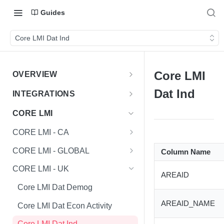
Guides
Core LMI Dat Ind
Core LMI
OVERVIEW
Important Note
Dat Ind
INTEGRATIONS
Shares
CORE LMI
CORE LMI - CA
Core LMI Dat Demog
CORE LMI - GLOBAL
Column Name
Core LMI Dat Ed
Core LMI Detailed Dat Ind
CORE LMI - UK
AREAID
Core LMI Dat Ind
Core LMI Detailed Dat Occ
Core LMI Dat Demog
Core LMI Dat Occ
Core LMI Detailed Dim Ind
AREAID_NAME
Core LMI Dat Econ Activity
Core LMI Dat Unemp Ind
Core LMI Detailed Dim Occ
Core LMI Dat Ind