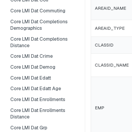
AREAID_NAME
Core LMI Dat Wf Demog
Core LMI Detailed Meta
Core LMI Dat Ind Gender Age
Core LMI Dat Commuting
Core LMI Ref Csd Cd Prov
Core LMI Detailed Ref Areaid
Core LMI Dat Occ Gender Age
Core LMI Dat Completions
Demographics
AREAID_TYPE
Core LMI Ref Csd Cma
Core LMI Dat Occ
Core LMI Dat Completions
Core LMI Dat Staffing
CLASSID
Distance
Core LMI Dat Unemp
Core LMI Dat Crime
Core LMI Dim Classid
CLASSID_NAME
Core LMI Dat Demog
Core LMI Dim Indid
Core LMI Dat Edatt
Core LMI Dim Occid
Core LMI Dat Edatt Age
Core LMI Meta
Core LMI Dat Enrollments
Core LMI Ref Areaid
EMP
Core LMI Dat Enrollments
Core LMI Ref Lau1 Nuts3 Nuts1
Distance
Country
Core LMI Dat Grp