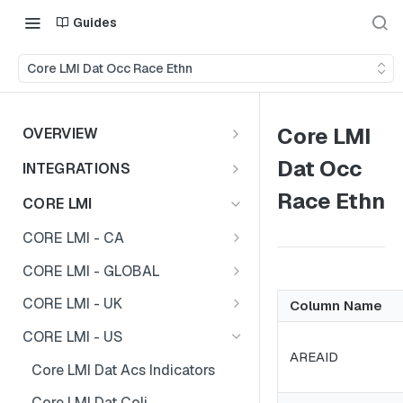
Guides
Core LMI Dat Occ Race Ethn
Core LMI
OVERVIEW
Important Note
Dat Occ
INTEGRATIONS
Shares
Race Ethn
CORE LMI
CORE LMI - CA
Core LMI Dat Demog
CORE LMI - GLOBAL
Core LMI Dat Ed
Core LMI Detailed Dat Ind
CORE LMI - UK
Column Name
Core LMI Dat Ind
Core LMI Detailed Dat Occ
Core LMI Dat Demog
CORE LMI - US
AREAID
Core LMI Dat Occ
Core LMI Detailed Dim Ind
Core LMI Dat Econ Activity
Core LMI Dat Acs Indicators
Core LMI Dat Unemp Ind
Core LMI Detailed Dim Occ
Core LMI Dat Ind
Core LMI Dat Coli