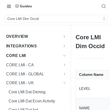
Guides
Core LMI Dim Occid
Core LMI
OVERVIEW
Important Note
Dim Occid
INTEGRATIONS
Shares
CORE LMI
CORE LMI - CA
Core LMI Dat Demog
CORE LMI - GLOBAL
Column Name
Core LMI Dat Ed
Core LMI Detailed Dat Ind
CORE LMI - UK
LEVEL
Core LMI Dat Ind
Core LMI Detailed Dat Occ
Core LMI Dat Demog
Core LMI Dat Occ
Core LMI Detailed Dim Ind
Core LMI Dat Econ Activity
NAME
Core LMI Dat Unemp Ind
Core LMI Detailed Dim Occ
Core LMI Dat Ind