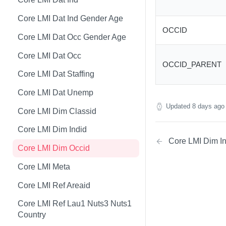
Core LMI Dat Wf Demog
Core LMI Detailed Meta
Core LMI Dat Ind Gender Age
OCCID
Core LMI Ref Csd Cd Prov
Core LMI Detailed Ref Areaid
Core LMI Dat Occ Gender Age
Core LMI Ref Csd Cma
Core LMI Dat Occ
OCCID_PARENT
Core LMI Dat Staffing
Core LMI Dat Unemp
Updated
8 days ago
Core LMI Dim Classid
Core LMI Dim Indid
Core LMI Dim I
Core LMI Dim Occid
Core LMI Meta
Core LMI Ref Areaid
Core LMI Ref Lau1 Nuts3 Nuts1
Country