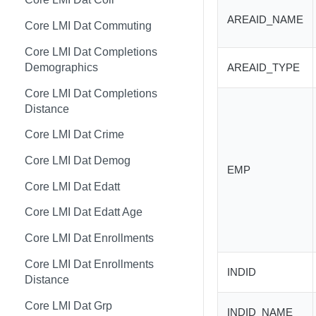
AREAID_NAME
Core LMI Dat Wf Demog
Core LMI Detailed Meta
Core LMI Dat Ind Gender Age
Core LMI Dat Commuting
Core LMI Ref Csd Cd Prov
Core LMI Detailed Ref Areaid
Core LMI Dat Occ Gender Age
Core LMI Dat Completions
Demographics
AREAID_TYPE
Core LMI Ref Csd Cma
Core LMI Dat Occ
Core LMI Dat Completions
Core LMI Dat Staffing
Distance
Core LMI Dat Unemp
Core LMI Dat Crime
Core LMI Dim Classid
Core LMI Dat Demog
EMP
Core LMI Dim Indid
Core LMI Dat Edatt
Core LMI Dim Occid
Core LMI Dat Edatt Age
Core LMI Meta
Core LMI Dat Enrollments
Core LMI Ref Areaid
Core LMI Dat Enrollments
INDID
Core LMI Ref Lau1 Nuts3 Nuts1
Distance
Country
Core LMI Dat Grp
INDID_NAME