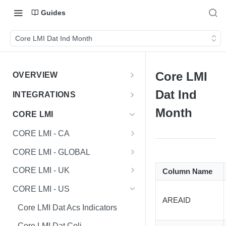
Guides
Core LMI Dat Ind Month
Core LMI
OVERVIEW
Important Note
Dat Ind
INTEGRATIONS
Shares
Month
CORE LMI
CORE LMI - CA
Core LMI Dat Demog
CORE LMI - GLOBAL
Core LMI Dat Ed
Core LMI Detailed Dat Ind
CORE LMI - UK
Column Name
Core LMI Dat Ind
Core LMI Detailed Dat Occ
Core LMI Dat Demog
CORE LMI - US
AREAID
Core LMI Dat Occ
Core LMI Detailed Dim Ind
Core LMI Dat Econ Activity
Core LMI Dat Acs Indicators
Core LMI Dat Unemp Ind
Core LMI Detailed Dim Occ
Core LMI Dat Ind
Core LMI Dat Coli