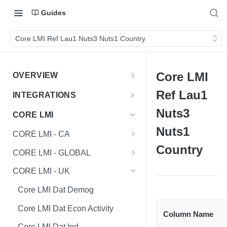
Guides
Core LMI Ref Lau1 Nuts3 Nuts1 Country
Core LMI
OVERVIEW
Important Note
Ref Lau1
INTEGRATIONS
Shares
Nuts3
CORE LMI
Nuts1
CORE LMI - CA
Country
Core LMI Dat Demog
CORE LMI - GLOBAL
Core LMI Dat Ed
Core LMI Detailed Dat Ind
CORE LMI - UK
Core LMI Dat Ind
Core LMI Detailed Dat Occ
Core LMI Dat Demog
Core LMI Dat Occ
Core LMI Detailed Dim Ind
Core LMI Dat Econ Activity
Column Name
Core LMI Dat Unemp Ind
Core LMI Detailed Dim Occ
Core LMI Dat Ind