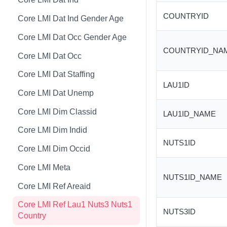
Core LMI Dat Wf Demog
Core LMI Detailed Meta
COUNTRYID
Core LMI Dat Ind Gender Age
Core LMI Ref Csd Cd Prov
Core LMI Detailed Ref Areaid
Core LMI Dat Occ Gender Age
COUNTRYID_NA
Core LMI Ref Csd Cma
Core LMI Dat Occ
Core LMI Dat Staffing
LAU1ID
Core LMI Dat Unemp
Core LMI Dim Classid
LAU1ID_NAME
Core LMI Dim Indid
NUTS1ID
Core LMI Dim Occid
Core LMI Meta
NUTS1ID_NAME
Core LMI Ref Areaid
Core LMI Ref Lau1 Nuts3 Nuts1
NUTS3ID
Country