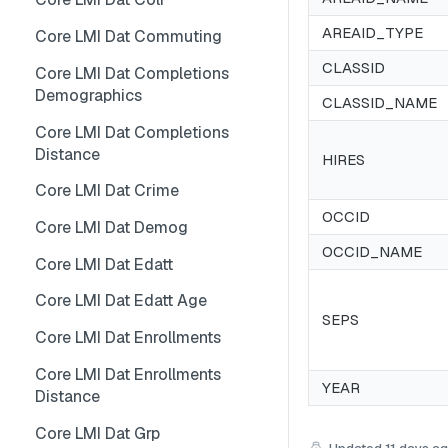
Core LMI Dat Wf Demog
Core LMI Detailed Meta
Core LMI Dat Ind Gender Age
AREAID_TYPE
Core LMI Dat Commuting
Core LMI Ref Csd Cd Prov
Core LMI Detailed Ref Areaid
Core LMI Dat Occ Gender Age
CLASSID
Core LMI Dat Completions
Demographics
Core LMI Ref Csd Cma
Core LMI Dat Occ
CLASSID_NAME
Core LMI Dat Completions
Core LMI Dat Staffing
Distance
HIRES
Core LMI Dat Unemp
Core LMI Dat Crime
Core LMI Dim Classid
OCCID
Core LMI Dat Demog
Core LMI Dim Indid
OCCID_NAME
Core LMI Dat Edatt
Core LMI Dim Occid
Core LMI Dat Edatt Age
SEPS
Core LMI Meta
Core LMI Dat Enrollments
Core LMI Ref Areaid
Core LMI Dat Enrollments
YEAR
Core LMI Ref Lau1 Nuts3 Nuts1
Distance
Country
Core LMI Dat Grp