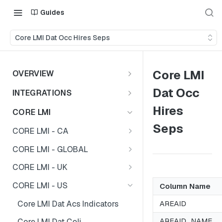
Guides
Core LMI Dat Occ Hires Seps
Core LMI
OVERVIEW
Important Note
Dat Occ
INTEGRATIONS
Shares
Hires
CORE LMI
Seps
CORE LMI - CA
Core LMI Dat Demog
CORE LMI - GLOBAL
Core LMI Dat Ed
Core LMI Detailed Dat Ind
CORE LMI - UK
Core LMI Dat Ind
Core LMI Detailed Dat Occ
Core LMI Dat Demog
CORE LMI - US
Column Name
Core LMI Dat Occ
Core LMI Detailed Dim Ind
Core LMI Dat Econ Activity
Core LMI Dat Acs Indicators
AREAID
Core LMI Dat Unemp Ind
Core LMI Detailed Dim Occ
Core LMI Dat Ind
AREAID_NAME
Core LMI Dat Coli