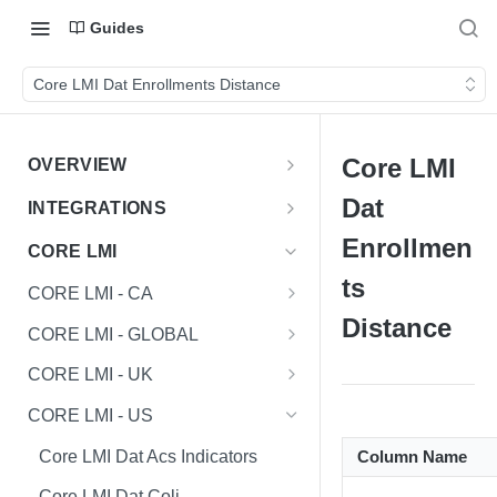
Guides
Core LMI Dat Enrollments Distance
Core LMI
OVERVIEW
Important Note
Dat
INTEGRATIONS
Shares
Enrollmen
CORE LMI
ts
CORE LMI - CA
Distance
Core LMI Dat Demog
CORE LMI - GLOBAL
Core LMI Dat Ed
Core LMI Detailed Dat Ind
CORE LMI - UK
Core LMI Dat Ind
Core LMI Detailed Dat Occ
Core LMI Dat Demog
CORE LMI - US
Core LMI Dat Occ
Core LMI Detailed Dim Ind
Core LMI Dat Econ Activity
Core LMI Dat Acs Indicators
Column Name
Core LMI Dat Unemp Ind
Core LMI Detailed Dim Occ
Core LMI Dat Ind
Core LMI Dat Coli