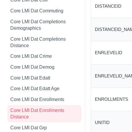
DISTANCEID
Core LMI Dat Wf Demog
Core LMI Detailed Meta
Core LMI Dat Ind Gender Age
Core LMI Dat Commuting
Core LMI Ref Csd Cd Prov
Core LMI Detailed Ref Areaid
Core LMI Dat Occ Gender Age
Core LMI Dat Completions
Demographics
DISTANCEID_NA
Core LMI Ref Csd Cma
Core LMI Dat Occ
Core LMI Dat Completions
Core LMI Dat Staffing
Distance
Core LMI Dat Unemp
ENRLEVELID
Core LMI Dat Crime
Core LMI Dim Classid
Core LMI Dat Demog
Core LMI Dim Indid
ENRLEVELID_NA
Core LMI Dat Edatt
Core LMI Dim Occid
Core LMI Dat Edatt Age
Core LMI Meta
ENROLLMENTS
Core LMI Dat Enrollments
Core LMI Ref Areaid
Core LMI Dat Enrollments
Core LMI Ref Lau1 Nuts3 Nuts1
Distance
UNITID
Country
Core LMI Dat Grp