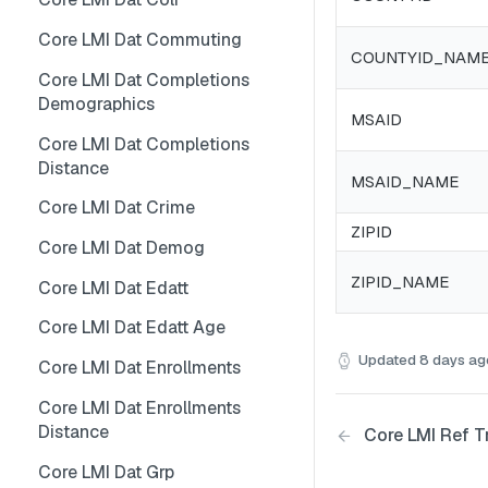
Core LMI Dat Wf Demog
Core LMI Detailed Meta
Core LMI Dat Ind Gender Age
Core LMI Dat Commuting
COUNTYID_NAM
Core LMI Ref Csd Cd Prov
Core LMI Detailed Ref Areaid
Core LMI Dat Occ Gender Age
Core LMI Dat Completions
Demographics
Core LMI Ref Csd Cma
Core LMI Dat Occ
MSAID
Core LMI Dat Completions
Core LMI Dat Staffing
Distance
MSAID_NAME
Core LMI Dat Unemp
Core LMI Dat Crime
Core LMI Dim Classid
ZIPID
Core LMI Dat Demog
Core LMI Dim Indid
ZIPID_NAME
Core LMI Dat Edatt
Core LMI Dim Occid
Core LMI Dat Edatt Age
Core LMI Meta
Updated
8 days ag
Core LMI Dat Enrollments
Core LMI Ref Areaid
Core LMI Dat Enrollments
Core LMI Ref Lau1 Nuts3 Nuts1
Distance
Core LMI Ref T
Country
Core LMI Dat Grp