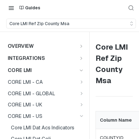
Guides
Core LMI Ref Zip County Msa
Core LMI
OVERVIEW
Important Note
Ref Zip
INTEGRATIONS
Shares
County
CORE LMI
Msa
CORE LMI - CA
Core LMI Dat Demog
CORE LMI - GLOBAL
Core LMI Dat Ed
Core LMI Detailed Dat Ind
CORE LMI - UK
Core LMI Dat Ind
Core LMI Detailed Dat Occ
Core LMI Dat Demog
CORE LMI - US
Column Name
Core LMI Dat Occ
Core LMI Detailed Dim Ind
Core LMI Dat Econ Activity
Core LMI Dat Acs Indicators
Core LMI Dat Unemp Ind
Core LMI Detailed Dim Occ
Core LMI Dat Ind
COUNTYID
Core LMI Dat Coli