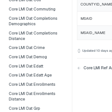
COUNTYID_NAM
Core LMI Dat Wf Demog
Core LMI Detailed Meta
Core LMI Dat Ind Gender Age
Core LMI Dat Commuting
Core LMI Ref Csd Cd Prov
Core LMI Detailed Ref Areaid
Core LMI Dat Occ Gender Age
Core LMI Dat Completions
MSAID
Demographics
Core LMI Ref Csd Cma
Core LMI Dat Occ
MSAID_NAME
Core LMI Dat Completions
Core LMI Dat Staffing
Distance
Core LMI Dat Unemp
Core LMI Dat Crime
Updated
10 days a
Core LMI Dim Classid
Core LMI Dat Demog
Core LMI Dim Indid
Core LMI Dat Edatt
Core LMI Ref A
Core LMI Dim Occid
Core LMI Dat Edatt Age
Core LMI Meta
Core LMI Dat Enrollments
Core LMI Ref Areaid
Core LMI Dat Enrollments
Core LMI Ref Lau1 Nuts3 Nuts1
Distance
Country
Core LMI Dat Grp