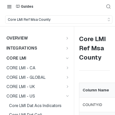
Guides
Core LMI Ref Msa County
Core LMI
OVERVIEW
Important Note
Ref Msa
INTEGRATIONS
Shares
County
CORE LMI
CORE LMI - CA
Core LMI Dat Demog
CORE LMI - GLOBAL
Core LMI Dat Ed
Core LMI Detailed Dat Ind
CORE LMI - UK
Column Name
Core LMI Dat Ind
Core LMI Detailed Dat Occ
Core LMI Dat Demog
CORE LMI - US
Core LMI Dat Occ
Core LMI Detailed Dim Ind
Core LMI Dat Econ Activity
COUNTYID
Core LMI Dat Acs Indicators
Core LMI Dat Unemp Ind
Core LMI Detailed Dim Occ
Core LMI Dat Ind
Core LMI Dat Coli