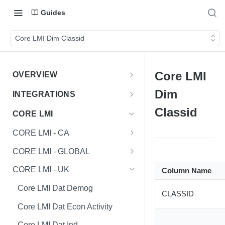
Guides
Core LMI Dim Classid
Core LMI
OVERVIEW
Important Note
Dim
INTEGRATIONS
Shares
Classid
CORE LMI
CORE LMI - CA
Core LMI Dat Demog
CORE LMI - GLOBAL
Core LMI Dat Ed
Core LMI Detailed Dat Ind
CORE LMI - UK
Column Name
Core LMI Dat Ind
Core LMI Detailed Dat Occ
Core LMI Dat Demog
CLASSID
Core LMI Dat Occ
Core LMI Detailed Dim Ind
Core LMI Dat Econ Activity
Core LMI Dat Unemp Ind
Core LMI Detailed Dim Occ
Core LMI Dat Ind