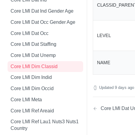
CLASSID_PAREN
Core LMI Dat Wf Demog
Core LMI Detailed Meta
Core LMI Dat Ind Gender Age
Core LMI Ref Csd Cd Prov
Core LMI Detailed Ref Areaid
Core LMI Dat Occ Gender Age
Core LMI Ref Csd Cma
Core LMI Dat Occ
LEVEL
Core LMI Dat Staffing
Core LMI Dat Unemp
NAME
Core LMI Dim Classid
Core LMI Dim Indid
Updated
9 days ago
Core LMI Dim Occid
Core LMI Meta
Core LMI Dat 
Core LMI Ref Areaid
Core LMI Ref Lau1 Nuts3 Nuts1
Country