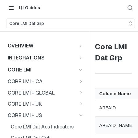
Guides
Core LMI Dat Grp
Core LMI
OVERVIEW
Important Note
Dat Grp
INTEGRATIONS
Shares
CORE LMI
CORE LMI - CA
Core LMI Dat Demog
CORE LMI - GLOBAL
Column Name
Core LMI Dat Ed
Core LMI Detailed Dat Ind
CORE LMI - UK
AREAID
Core LMI Dat Ind
Core LMI Detailed Dat Occ
Core LMI Dat Demog
CORE LMI - US
Core LMI Dat Occ
Core LMI Detailed Dim Ind
Core LMI Dat Econ Activity
AREAID_NAME
Core LMI Dat Acs Indicators
Core LMI Dat Unemp Ind
Core LMI Detailed Dim Occ
Core LMI Dat Ind
Core LMI Dat Coli