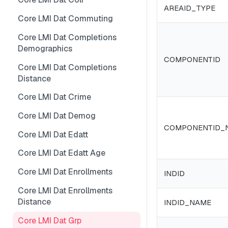
AREAID_TYPE
Core LMI Dat Wf Demog
Core LMI Detailed Meta
Core LMI Dat Ind Gender Age
Core LMI Dat Commuting
Core LMI Ref Csd Cd Prov
Core LMI Detailed Ref Areaid
Core LMI Dat Occ Gender Age
Core LMI Dat Completions
Demographics
Core LMI Ref Csd Cma
Core LMI Dat Occ
COMPONENTID
Core LMI Dat Completions
Core LMI Dat Staffing
Distance
Core LMI Dat Unemp
Core LMI Dat Crime
Core LMI Dim Classid
Core LMI Dat Demog
Core LMI Dim Indid
COMPONENTID_
Core LMI Dat Edatt
Core LMI Dim Occid
Core LMI Dat Edatt Age
Core LMI Meta
Core LMI Dat Enrollments
INDID
Core LMI Ref Areaid
Core LMI Dat Enrollments
Core LMI Ref Lau1 Nuts3 Nuts1
Distance
INDID_NAME
Country
Core LMI Dat Grp