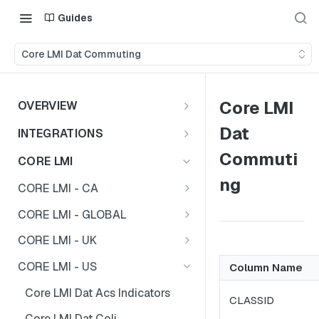
Guides
Core LMI Dat Commuting
Core LMI
OVERVIEW
Important Note
Dat
INTEGRATIONS
Shares
Commuti
CORE LMI
ng
CORE LMI - CA
Core LMI Dat Demog
CORE LMI - GLOBAL
Core LMI Dat Ed
Core LMI Detailed Dat Ind
CORE LMI - UK
Core LMI Dat Ind
Core LMI Detailed Dat Occ
Core LMI Dat Demog
CORE LMI - US
Column Name
Core LMI Dat Occ
Core LMI Detailed Dim Ind
Core LMI Dat Econ Activity
Core LMI Dat Acs Indicators
CLASSID
Core LMI Dat Unemp Ind
Core LMI Detailed Dim Occ
Core LMI Dat Ind
Core LMI Dat Coli