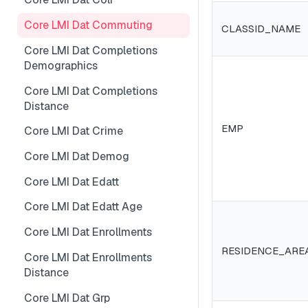
Core LMI Dat Wf Demog
Core LMI Detailed Meta
Core LMI Dat Ind Gender Age
Core LMI Dat Commuting
CLASSID_NAME
Core LMI Ref Csd Cd Prov
Core LMI Detailed Ref Areaid
Core LMI Dat Occ Gender Age
Core LMI Dat Completions
Demographics
Core LMI Ref Csd Cma
Core LMI Dat Occ
Core LMI Dat Completions
Core LMI Dat Staffing
Distance
Core LMI Dat Unemp
EMP
Core LMI Dat Crime
Core LMI Dim Classid
Core LMI Dat Demog
Core LMI Dim Indid
Core LMI Dat Edatt
Core LMI Dim Occid
Core LMI Dat Edatt Age
Core LMI Meta
Core LMI Dat Enrollments
Core LMI Ref Areaid
RESIDENCE_ARE
Core LMI Dat Enrollments
Core LMI Ref Lau1 Nuts3 Nuts1
Distance
Country
Core LMI Dat Grp